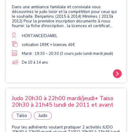
Dans une ambiance familiale et conviviale vous
découvrirez le judo loisir et la compétition pour ceux qui
le souhaite. Benjamins (2015 à 2014) Minimes ( 2013à
2012) Pour la première inscription documents à nous
fournir: la fiche d'inscription , la licences et certificat
médical avant fin novembre (vous trouverez ceux-ci dans
le dossier inscription) POUR LES ADHÉRENTS FAISANT
HORTANCE/DANIEL
LEURS 2éme SAISON OU PLUS REMPLIR LE
QUESTIONNAIRE MÉDICAL SANTÉ QUE VOUS GARDER
cotisation 189€ + licences 46€
ET NOUS REMETTRE L'ATTESTATION SANTÉ.
Mardi : 19:30 – 20:30 (3 cours judo lundi mardi jeudi)
De 10 à 14 ans
Judo 20h30 à 22h00 mardi/jeudi+ Taiso
20h30 à 21h45 lundi de 2011 et avant
Taïso
Judo
Pour les adhérents voulant pratiquer 2 activités JUDO
20h30 à 22h00 mardi et jeudi TAISO 20h30 à 21h45 lundi