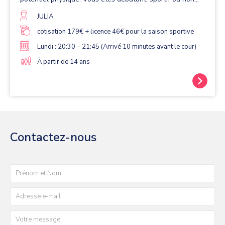
sportif. Les cours sont composés d’exercices
d’échauffement précédents une activité physique et
JULIA
d’exercices spécifiques au renforcement musculaire, à
l’étirement ou à la relaxation. Le Taïso est une méthode
cotisation 179€ + licence 46€ pour la saison sportive
accessible à tous et non réservés aux seuls pratiquants
Lundi : 20:30 – 21:45 (Arrivé 10 minutes avant le cour)
d’arts martiaux. Les cours se pratiquent sur le tatami
avec ou sans petit matériel (bâtons, bracelets lestés,
À partir de 14 ans
ballons, élastiques, cerceaux) de manière à varier les
exercices, développer les capacités physiques de chacun
afin d’être en harmonie avec son corps. Pour la première
inscription documents à nous fournir: la fiche d'inscription
et certificat médical (vous trouverez ceux-ci dans le
dossier inscription) POUR LES ADHÉRENTS FAISANT
LEURS 2ème SAISON OU PLUS REMPLIR LE
QUESTIONNAIRE MÉDICAL SANTÉ QUE VOUS GARDER
ET NOUS REMETTRE L'ATTESTATION SANTÉ.
Contactez-nous