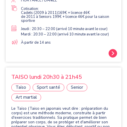
HORTANCE / DANIEL
(vous trouverez ceux-ci dans le dossier inscription) POUR
LES ADHÉRENTS FAISANT LEURS 2ème SAISON OU
Cotisation:
Cadets (2009 à 2011)169€ + licence 46€
PLUS REMPLIR LE QUESTIONNAIRE MÉDICAL SANTÉ
de 2011 à Seniors 199€ + licence 46€ pour la saison
QUE VOUS GARDER ET NOUS REMETTRE
sportive
L'ATTESTATION SANTÉ.
Jeudi : 20:30 – 22:00 (arrivé 10 minute avant le cour)
Mardi : 20:30 – 22:00 (arrivé 10 minute avant le cour)
À partir de 14 ans
TAISO lundi 20h30 à 21h45
Taïso
Sport santé
Senior
Art martial
Le Taïso (Taiso en japonais veut dire : préparation du
corps) est une méthode moderne, construite à partir
d'exercices traditionnels. Sa pratique permet de bien
préparer son corps, de se protéger et d'améliorer son
potentiel physique. Vous êtes débutant, sportif ou non