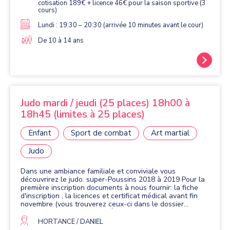
cotisation 189€ + licence 46€ pour la saison sportive (3
cours)
Lundi : 19:30 – 20:30 (arrivée 10 minutes avant le cour)
De 10 à 14 ans
Judo mardi / jeudi (25 places) 18h00 à
18h45 (limites à 25 places)
Enfant
Sport de combat
Art martial
Judo
Dans une ambiance familiale et conviviale vous
découvrirez le judo. super-Poussins 2018 à 2019 Pour la
première inscription documents à nous fournir: la fiche
d'inscription , la licences et certificat médical avant fin
novembre (vous trouverez ceux-ci dans le dossier
inscription) POUR LES ADHÉRENTS FAISANT LEURS
2ème SAISON OU PLUS REMPLIR LE QUESTIONNAIRE
HORTANCE / DANIEL
MÉDICAL SANTÉ QUE VOUS GARDER ET NOUS