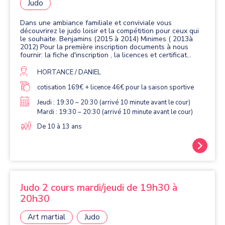
Judo
Dans une ambiance familiale et conviviale vous
découvrirez le judo loisir et la compétition pour ceux qui
le souhaite. Benjamins (2015 à 2014) Minimes ( 2013à
2012) Pour la première inscription documents à nous
fournir: la fiche d'inscription , la licences et certificat
médical avant fin novembre (vous trouverez ceux-ci dans
le dossier inscription) POUR LES ADHÉRENTS FAISANT
HORTANCE / DANIEL
LEURS 2éme SAISON OU PLUS REMPLIR LE
QUESTIONNAIRE MÉDICAL SANTÉ QUE VOUS GARDER
cotisation 169€ + licence 46€ pour la saison sportive
ET NOUS REMETTRE L'ATTESTATION SANTÉ.
Jeudi : 19:30 – 20:30 (arrivé 10 minute avant le cour)
Mardi : 19:30 – 20:30 (arrivé 10 minute avant le cour)
De 10 à 13 ans
Judo 2 cours mardi/jeudi de 19h30 à
20h30
Art martial
Judo