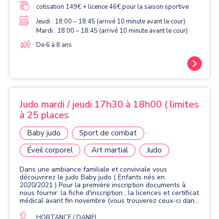
REMETTRE L' ATTESTATION SANTÉ.
cotisation 149€ + licence 46€ pour la saison sportive
Jeudi : 18:00 – 18:45 (arrivé 10 minute avant le cour)
Mardi : 18:00 – 18:45 (arrivé 10 minute avant le cour)
De 6 à 8 ans
Judo mardi / jeudi 17h30 à 18h00 ( limites
à 25 places
Baby judo
Sport de combat
Éveil corporel
Art martial
Judo
Dans une ambiance familiale et conviviale vous
découvrirez le judo Baby judo ( Enfants nés en
2020/2021 ) Pour la première inscription documents à
nous fournir: la fiche d'inscription , la licences et certificat
médical avant fin novembre (vous trouverez ceux-ci dans
le dossier inscription) POUR LES ADHÉRENTS FAISANT
LEURS 2ème SAISON OU PLUS REMPLIR LE
HORTANCE / DANIEL