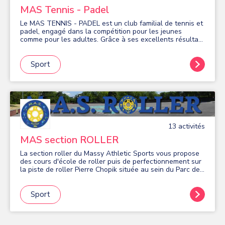
MAS Tennis - Padel
Le MAS TENNIS - PADEL est un club familial de tennis et
padel, engagé dans la compétition pour les jeunes
comme pour les adultes. Grâce à ses excellents résultats
ces dernières années, le club a obtenu le plus haut
niveau de certification « Élite » de la part de la Ligue de
tennis pour la qualité de sa formation. Le club dispose de
Sport
deux courts de tennis couverts, de deux courts extérieurs
éclairés, ainsi que de terrains de padel. Ouvert à tous
dès l’âge de six ans, le MAS TENNIS - PADEL accueille
des joueurs de tous niveaux, qu’ils soient débutants ou
confirmés, et répond à leurs diverses attentes. Que vous
souhaitiez participer à des matchs par équipe, à des
tournois internes, ou prendre des cours avec un
13
activité
s
enseignant diplômé, le club propose des activités
adaptées à chacun.**
MAS section ROLLER
La section roller du Massy Athletic Sports vous propose
des cours d'école de roller puis de perfectionnement sur
la piste de roller Pierre Chopik située au sein du Parc des
Sports de Massy. Les disciplines pratiquées au MAS
ROLLER sont le slalom, le freeride, l'endurance, la vitesse
ou encore la randonnée. Nous favorisons la pratique
Sport
pour tous avec des cours pour sportifs de 6 à 74 ans !