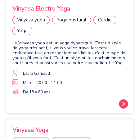
Vinyasa Electro Yoga
Vinyasa yoga
Yoga postural
Cardio
Yoga
Le Vinyasa yoga est un yoga dynamique. C’est un style
de yoga très actif, si vous voulez travailler votre
endurance tout en respectant vos limites c'est le type de
yoga qu'il vous faut. C'est un style où les enchainements
sont libres et aussi variés que votre imagination. Le Yoga
Electro c'est le mélange parfait entre le cardio, le yoga et
la musique électro ! Le but est de se dépenser, se faire
Laura Garnaud
plaisir et libérer toute l'énergie que vous avez en vous.
Mardi : 20:00 – 21:00
De 18 à 80 ans
Vinyasa Yoga