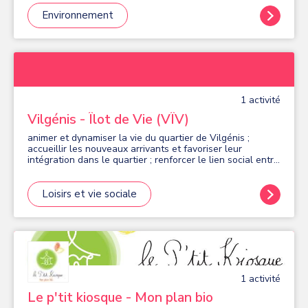
Environnement
1
activité
Vilgénis - Îlot de Vie (VÎV)
animer et dynamiser la vie du quartier de Vilgénis ;
accueillir les nouveaux arrivants et favoriser leur
intégration dans le quartier ; renforcer le lien social entre
les habitants ; améliorer le cadre de vie et représenter
les habitants auprès des tiers ; encourager les initiatives
citoyennes, l'engagement local et l'entraide dans un
Loisirs et vie sociale
esprit de solidarité, d'écologie et de convivialité ;
organiser occasionnellement des ventes ou reventes de
produits au bénéfice de l'association
1
activité
Le p'tit kiosque - Mon plan bio