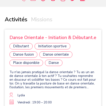
Activités
Missions
Danse Orientale - Initiation & Débutant.e
Débutant
Initiation sportive
Danse fusion
Danse orientale
Place disponible
Danse
Tu n'as jamais pratiqué la danse orientale ? Tu as un an
de danse orientale à ton actif ? Tu souhaites reprendre
en douceur et solidifier tes bases ? Ce cours est fait pour
toi. On y travaille la posture de base en danse orientale,
l'isolation, les premiers mouvements et de premiers
enchaînements chorégraphiques. Les explications
s'adaptent à chaque niveau, et on progresse à son
Lydia
rythme. L'objectif est de se muscler en douceur, de
prendre confiance dans sa danse, et (re)trouver sa
Vendredi : 19:00 – 20:00