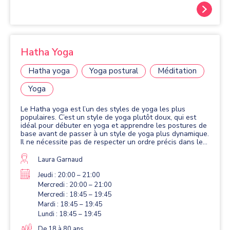
Hatha Yoga
Hatha yoga
Yoga postural
Méditation
Yoga
Le Hatha yoga est l’un des styles de yoga les plus
populaires. C’est un style de yoga plutôt doux, qui est
idéal pour débuter en yoga et apprendre les postures de
base avant de passer à un style de yoga plus dynamique.
Il ne nécessite pas de respecter un ordre précis dans les
postures. Le but du Hatha yoga est avant tout de se
relaxer, en combinant respirations et postures. Ses
Laura Garnaud
bienfaits : augmentation de la concentration,
augmentation de la vitalité, allongement du souffle,
Jeudi : 20:00 – 21:00
éloignement du stress.
Mercredi : 20:00 – 21:00
Mercredi : 18:45 – 19:45
Mardi : 18:45 – 19:45
Lundi : 18:45 – 19:45
De 18 à 80 ans