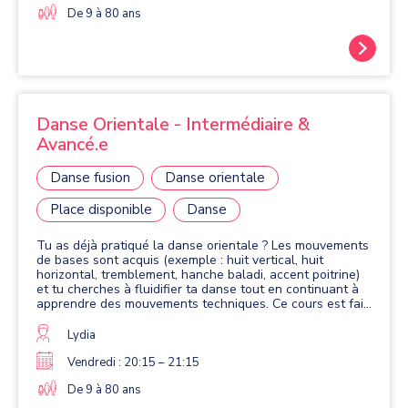
féminité.
De 9 à 80 ans
Danse Orientale - Intermédiaire &
Avancé.e
Danse fusion
Danse orientale
Place disponible
Danse
Tu as déjà pratiqué la danse orientale ? Les mouvements
de bases sont acquis (exemple : huit vertical, huit
horizontal, tremblement, hanche baladi, accent poitrine)
et tu cherches à fluidifier ta danse tout en continuant à
apprendre des mouvements techniques. Ce cours est fait
pour toi. Ici, on travaille des mouvements plus compliqués
et on met l'accent sur l'enchaînement chorégraphique, la
Lydia
fluidité des mouvements et l'émotion dégagée. On
travaille davantage l'aspect scénique pour parfaire sa
Vendredi : 20:15 – 21:15
danse !
De 9 à 80 ans