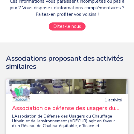
Ces informations vous paraissent incomplètes ou pas à
jour ? Vous disposez d’informations complémentaires ?
Faites-en profiter vos voisins !
Dites-le nous
Associations proposant des activités
similaires
1
activité
Association de défense des usagers du
chauffage urbain et de l'environnement
L’Association de Défense des Usagers du Chauffage
Urbain et de l’environnement (ADECUR) agit en faveur
d’un Réseau de Chaleur équitable, efficace et
respectueux de l’environnement.